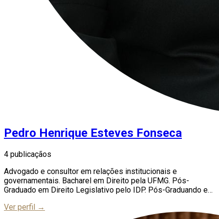
Pedro Henrique Esteves Fonseca
4 publicaçãos
Advogado e consultor em relações institucionais e
governamentais. Bacharel em Direito pela UFMG. Pós-
Graduado em Direito Legislativo pelo IDP. Pós-Graduando em
Ciência Política pelo CEGOV/UFRGS. É sócio-fundador da
Ver perfil →
Veredas de Tax. Foi fundador, conselheiro e presidente da
Liga Acadêmica de Direito Financeiro e Tributário da UFMG