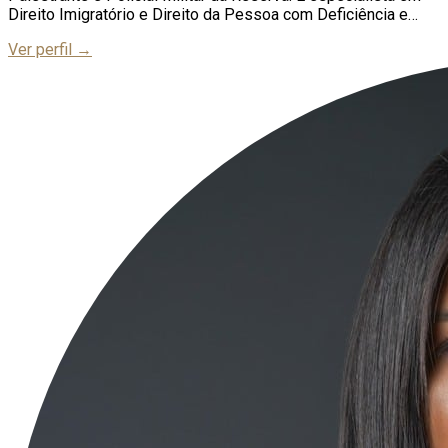
Direito Imigratório e Direito da Pessoa com Deficiência e
Direito Administrativo (Militar, Servidor Público, Seleções e
Ver perfil →
Concursos Públicos)