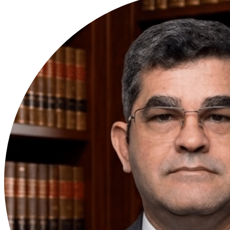
(LAFT/UFMG). Nas redes, conhecido como @phftax, trata de
assuntos de imposto e política.