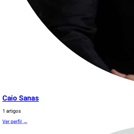
Caio Sanas
1 artigos
Ver perfil →