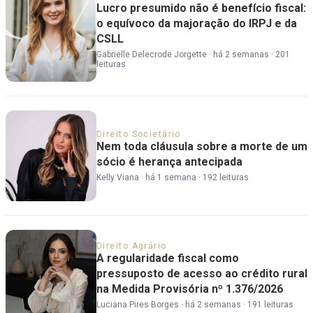
Lucro presumido não é benefício fiscal:
o equívoco da majoração do IRPJ e da
CSLL
Gabrielle Delecrode Jorgette
·
há 2 semanas
·
201
leituras
Direito Societário
Nem toda cláusula sobre a morte de um
sócio é herança antecipada
Kelly Viana
·
há 1 semana
·
192 leituras
Direito Agrário
A regularidade fiscal como
pressuposto de acesso ao crédito rural
na Medida Provisória nº 1.376/2026
Luciana Pires Borges
·
há 2 semanas
·
191 leituras