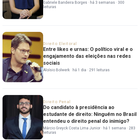
Gabriele Bandeira Borges
·
há 3 semanas
·
300
leituras
Direito Eleitoral
Entre likes e urnas: O político viral e o
engajamento das eleições nas redes
sociais
Aloísio Bolwerk
·
há 1 dia
·
291 leituras
Direito Penal
Do candidato à presidência ao
estudante de direito: Ninguém no Brasil
entendeu o direito penal do inimigo?
Márcio Greyck Costa Lima Junior
·
há 1 semana
·
283
leituras