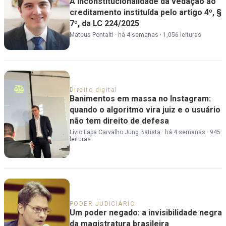
A inconstitucionalidade da vedação ao
creditamento instituída pelo artigo 4º, §
7º, da LC 224/2025
Mateus Pontalti
·
há 4 semanas
·
1,056 leituras
Direito digital
Banimentos em massa no Instagram:
quando o algoritmo vira juiz e o usuário
não tem direito de defesa
Lívio Lapa Carvalho Jung Batista
·
há 4 semanas
·
945
leituras
PODER JUDICIÁRIO
Um poder negado: a invisibilidade negra
da magistratura brasileira