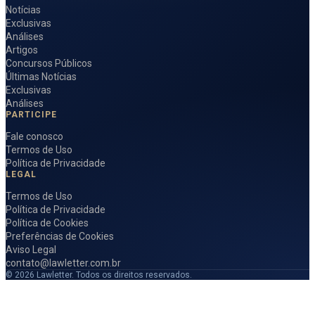
Notícias
Exclusivas
Análises
Artigos
Concursos Públicos
Últimas Notícias
Exclusivas
Análises
PARTICIPE
Fale conosco
Termos de Uso
Política de Privacidade
LEGAL
Termos de Uso
Política de Privacidade
Política de Cookies
Preferências de Cookies
Aviso Legal
contato@lawletter.com.br
© 2026 Lawletter. Todos os direitos reservados.