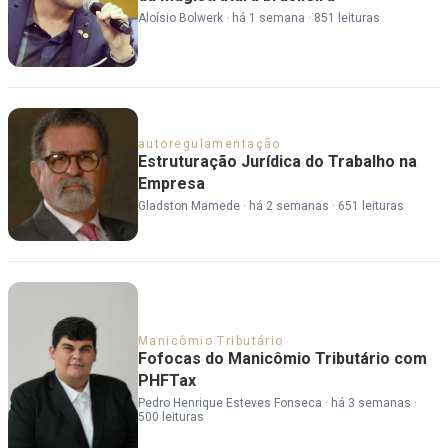
Aloísio Bolwerk
·
há 1 semana
·
851 leituras
autoregulamentação
Estruturação Jurídica do Trabalho na
Empresa
Gladston Mamede
·
há 2 semanas
·
651 leituras
Manicômio Tributário
Fofocas do Manicômio Tributário com
PHFTax
Pedro Henrique Esteves Fonseca
·
há 3 semanas
·
500 leituras