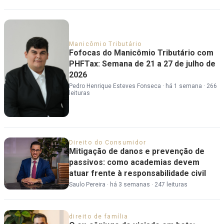
Manicômio Tributário
Fofocas do Manicômio Tributário com
PHFTax: Semana de 21 a 27 de julho de
2026
Pedro Henrique Esteves Fonseca
·
há 1 semana
·
266
leituras
Direito do Consumidor
Mitigação de danos e prevenção de
passivos: como academias devem
atuar frente à responsabilidade civil
Saulo Pereira
·
há 3 semanas
·
247 leituras
direito de família