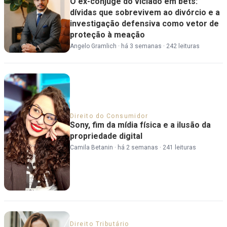
O ex-cônjuge do viciado em bets:
dívidas que sobrevivem ao divórcio e a
investigação defensiva como vetor de
proteção à meação
Angelo Gramlich
·
há 3 semanas
·
242 leituras
Direito do Consumidor
Sony, fim da mídia física e a ilusão da
propriedade digital
Camila Betanin
·
há 2 semanas
·
241 leituras
Direito Tributário