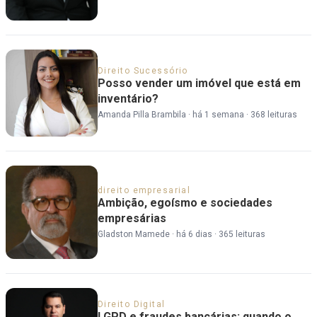
Direito Sucessório
Posso vender um imóvel que está em
inventário?
Amanda Pilla Brambila
·
há 1 semana
·
368 leituras
direito empresarial
Ambição, egoísmo e sociedades
empresárias
Gladston Mamede
·
há 6 dias
·
365 leituras
Direito Digital
LGPD e fraudes bancárias: quando o