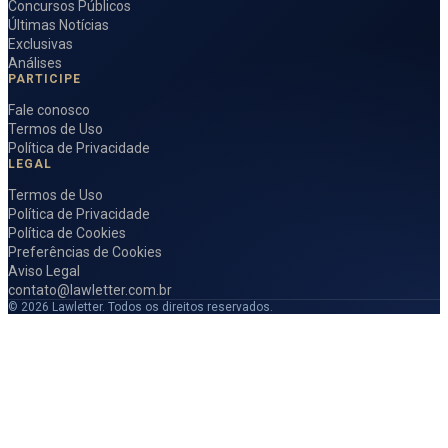
Concursos Públicos
Últimas Notícias
Exclusivas
Análises
PARTICIPE
Fale conosco
Termos de Uso
Política de Privacidade
LEGAL
Termos de Uso
Política de Privacidade
Política de Cookies
Preferências de Cookies
Aviso Legal
contato@lawletter.com.br
© 2026 Lawletter. Todos os direitos reservados.