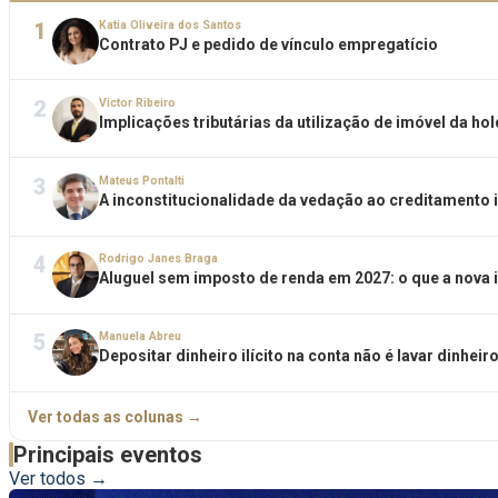
1
Katia Oliveira dos Santos
Contrato PJ e pedido de vínculo empregatício
2
Victor Ribeiro
Implicações tributárias da utilização de imóvel da hol
3
Mateus Pontalti
A inconstitucionalidade da vedação ao creditamento in
4
Rodrigo Janes Braga
Aluguel sem imposto de renda em 2027: o que a nova 
5
Manuela Abreu
Depositar dinheiro ilícito na conta não é lavar dinheir
Ver todas as colunas →
Principais eventos
Ver todos →