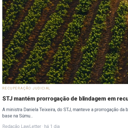
RECUPERAÇÃO JUDICIAL
STJ mantém prorrogação de blindagem em recupe
A ministra Daniela Teixeira, do STJ, manteve a prorrogação da
base na Súmu...
Redação LawLetter
·
há 1 dia