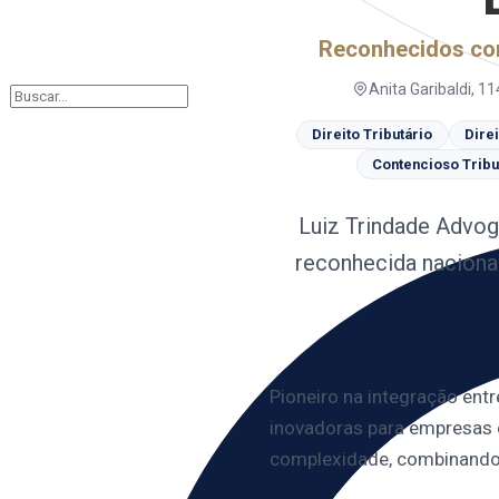
Reconhecidos com
Anita Garibaldi, 1
Direito Tributário
Dire
Contencioso Tribut
Luiz Trindade Advog
reconhecida naciona
Pioneiro na integração entre
inovadoras para empresas em
complexidade, combinando e