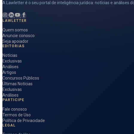
A Lawletter é o seu portal de inteligência jurídica: notícias e análise
LAWLETTER
Quem somos
Anuncie conosco
Seja apoiador
EDITORIAS
Notícias
Exclusivas
Análises
Artigos
Concursos Públicos
Últimas Notícias
Exclusivas
Análises
PARTICIPE
Fale conosco
Termos de Uso
Política de Privacidade
LEGAL