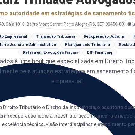
o autoridade em estratégias de saneamento fisc
143, Sala 1010, Bairro Mont'Serrat, Porto Alegre/RS, CEP 90450-001.
l
ito Empresarial
Transação Tributária
Recuperação Judicial
ário Judicial e Administrativo
Planejamento Tributário
Gestão d
Defesa em Execuções Fiscais
DIP Financing
ados é uma boutique especializada em Direito Tribu
lmente pela atuação estratégica em saneamento fis
empresarial.
 Direito Tributário e Direito da Insolvência, o escritório de
 recuperação judicial, reestruturação financeira e negocia
xcelência técnica, visão interdisciplinar e atendimento pe