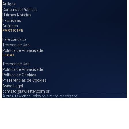
Artigos
Concursos Públicos
Últimas Notícias
Exclusivas
Análises
PARTICIPE
Fale conosco
Termos de Uso
Política de Privacidade
LEGAL
Termos de Uso
Política de Privacidade
Política de Cookies
Preferências de Cookies
Aviso Legal
contato@lawletter.com.br
© 2026 Lawletter. Todos os direitos reservados.