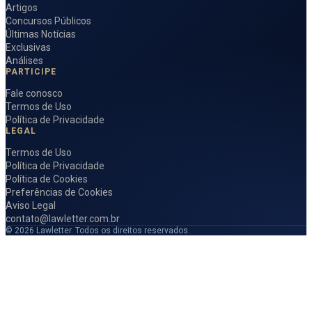
Artigos
Concursos Públicos
Últimas Notícias
Exclusivas
Análises
PARTICIPE
Fale conosco
Termos de Uso
Política de Privacidade
LEGAL
Termos de Uso
Política de Privacidade
Política de Cookies
Preferências de Cookies
Aviso Legal
contato@lawletter.com.br
© 2026 Lawletter. Todos os direitos reservados.