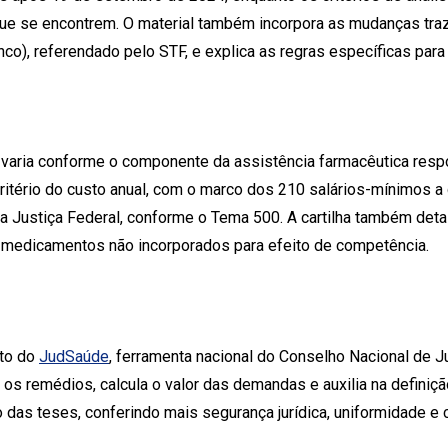
e se encontrem. O material também incorpora as mudanças traz
o), referendado pelo STF, e explica as regras específicas par
varia conforme o componente da assistência farmacêutica respo
ritério do custo anual, com o marco dos 210 salários-mínimos a 
na Justiça Federal, conforme o Tema 500. A cartilha também det
 medicamentos não incorporados para efeito de competência.
nto do
JudSaúde
, ferramenta nacional do Conselho Nacional de J
os remédios, calcula o valor das demandas e auxilia na definiç
o das teses, conferindo mais segurança jurídica, uniformidade e