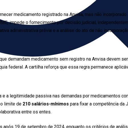
rnecer medicamento registrado na Anvisa, mas não incorporado ao
 impede o fornecimento por decisão judicial, independenteme
tiva administrativa prévia e a análise do ato de não incorporaçã
que demandam medicamento sem registro na Anvisa devem ser pr
arquia federal. A cartilha reforça que essa regra permanece aplic
 e a legitimidade passiva nas demandas por medicamentos com
 o limite de
210 salários-mínimos
para fixar a competência da 
laborativa entre os entes.
s após 19 de setembro de 2024, enquanto os critérios de anál