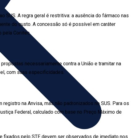
 SUS. A regra geral é restritiva: a ausência do fármaco nas
nte do custo. A concessão só é possível em caráter
o pela Conitec
opostas necessariamente contra a União e tramitar na
ável, com suas especificidades.
 registro na Anvisa, mas não padronizados no SUS. Para os
Justiça Federal, calculado com base no Preço Máximo de
ise fixados pelo STF devem ser observados de imediato nos