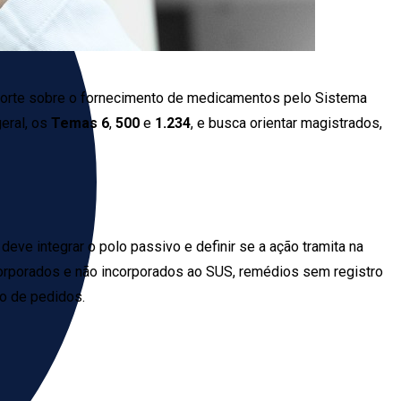
a Corte sobre o fornecimento de medicamentos pelo Sistema
geral, os
Temas 6
,
500
e
1.234
, e busca orientar magistrados,
 deve integrar o polo passivo e definir se a ação tramita na
corporados e não incorporados ao SUS, remédios sem registro
ão de pedidos.