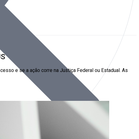
US
rocesso e se a ação corre na Justiça Federal ou Estadual. As