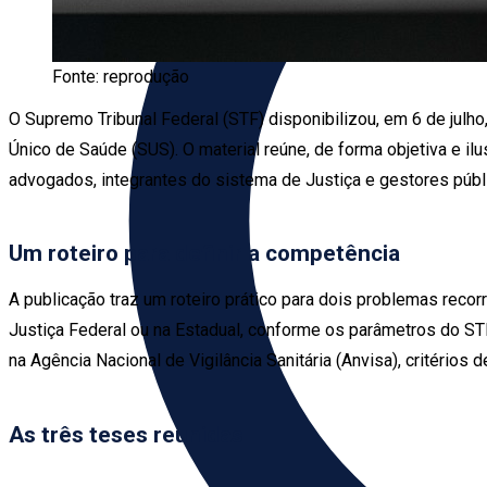
Fonte: reprodução
O Supremo Tribunal Federal (STF) disponibilizou, em 6 de julh
Único de Saúde (SUS). O material reúne, de forma objetiva e i
advogados, integrantes do sistema de Justiça e gestores públ
Um roteiro para definir a competência
A publicação traz um roteiro prático para dois problemas recorre
Justiça Federal ou na Estadual, conforme os parâmetros do ST
na Agência Nacional de Vigilância Sanitária (Anvisa), critério
As três teses reunidas