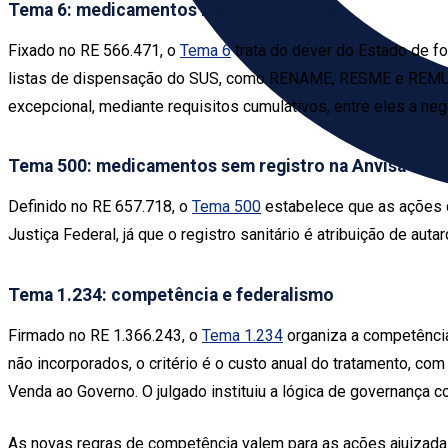
Tema 6: medicamentos não incorporados
Fixado no RE 566.471, o
Tema 6
trata do dever do Estado de fo
listas de dispensação do SUS, como RENAME, RESME e REMUME,
excepcional, mediante requisitos cumulativos, entre eles a nega
Tema 500: medicamentos sem registro na Anvisa
Definido no RE 657.718, o
Tema 500
estabelece que as ações 
Justiça Federal, já que o registro sanitário é atribuição de aut
Tema 1.234: competência e federalismo
Firmado no RE 1.366.243, o
Tema 1.234
organiza a competência
não incorporados, o critério é o custo anual do tratamento, com
Venda ao Governo. O julgado instituiu a lógica de governança co
As novas regras de competência valem para as ações ajuizada