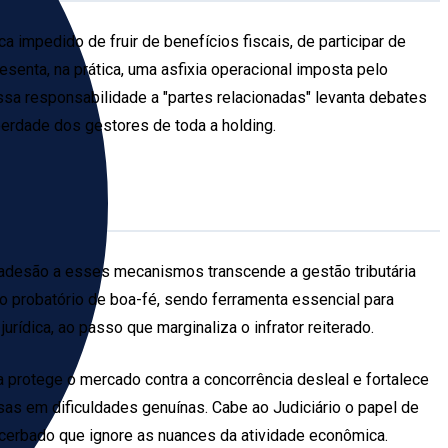
 impedido de fruir de benefícios fiscais, de participar de
esenta, na prática, uma asfixia operacional imposta pelo
ssa responsabilidade a "partes relacionadas" levanta debates
berdade dos gestores de toda a holding.
. A adesão a esses mecanismos transcende a gestão tributária
ro probatório de boa-fé, sendo ferramenta essencial para
rídica, ao passo que marginaliza o infrator reiterado.
a protege o mercado contra a concorrência desleal e fortalece
sas em dificuldades genuínas. Cabe ao Judiciário o papel de
acerbado que ignore as nuances da atividade econômica.