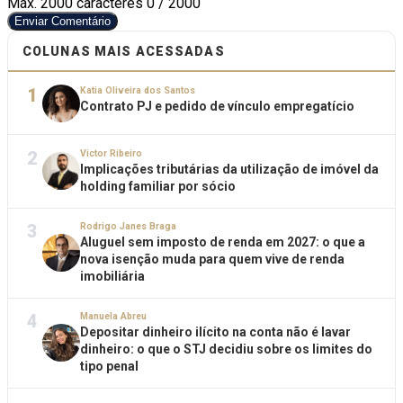
Máx. 2000 caracteres
0 / 2000
Enviar Comentário
COLUNAS MAIS ACESSADAS
1
Katia Oliveira dos Santos
Contrato PJ e pedido de vínculo empregatício
2
Victor Ribeiro
Implicações tributárias da utilização de imóvel da
holding familiar por sócio
3
Rodrigo Janes Braga
Aluguel sem imposto de renda em 2027: o que a
nova isenção muda para quem vive de renda
imobiliária
4
Manuela Abreu
Depositar dinheiro ilícito na conta não é lavar
dinheiro: o que o STJ decidiu sobre os limites do
tipo penal