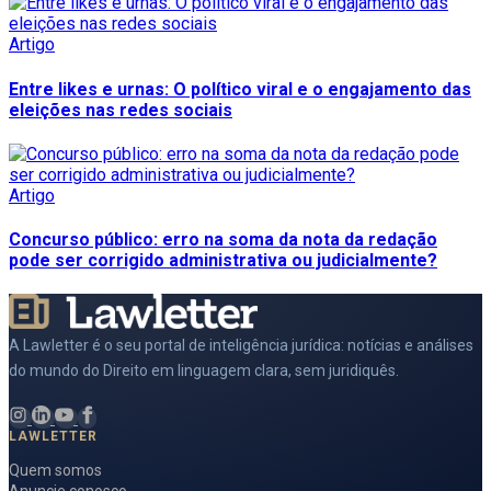
Artigo
Entre likes e urnas: O político viral e o engajamento das
eleições nas redes sociais
Artigo
Concurso público: erro na soma da nota da redação
pode ser corrigido administrativa ou judicialmente?
A Lawletter é o seu portal de inteligência jurídica: notícias e análises
do mundo do Direito em linguagem clara, sem juridiquês.
LAWLETTER
Quem somos