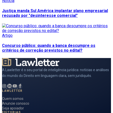
Notícia
Justiça manda Sul América implantar plano empresarial
recusado por "desinteresse comercial"
Artigo
Concurso público: quando a banca descumpre os
critérios de correção previstos no edital?
A Lawletter é o seu portal de inteligência jurídica: notícias e análises
do mundo do Direito em linguagem clara, sem juridiquês.
LAWLETTER
Quem somos
Anuncie conosco
Seja apoiador
EDITORIAS