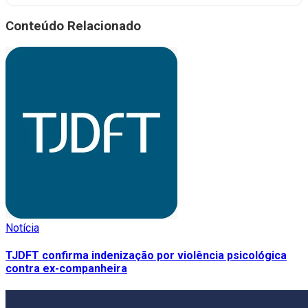
Conteúdo Relacionado
Notícia
TJDFT confirma indenização por violência psicológica
contra ex-companheira