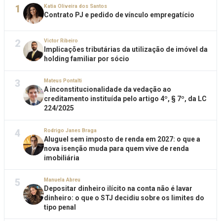
1
Katia Oliveira dos Santos
Contrato PJ e pedido de vínculo empregatício
2
Victor Ribeiro
Implicações tributárias da utilização de imóvel da
holding familiar por sócio
3
Mateus Pontalti
A inconstitucionalidade da vedação ao
creditamento instituída pelo artigo 4º, § 7º, da LC
224/2025
4
Rodrigo Janes Braga
Aluguel sem imposto de renda em 2027: o que a
nova isenção muda para quem vive de renda
imobiliária
5
Manuela Abreu
Depositar dinheiro ilícito na conta não é lavar
dinheiro: o que o STJ decidiu sobre os limites do
tipo penal