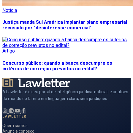
Notícia
Justiça manda Sul América implantar plano empresarial
recusado por "desinteresse comercial"
Artigo
Concurso público: quando a banca descumpre os
critérios de correção previstos no edital?
A Lawletter é o seu portal de inteligência jurídica: notícias e análises
do mundo do Direito em linguagem clara, sem juridiquês.
LAWLETTER
Quem somos
Anuncie conosco