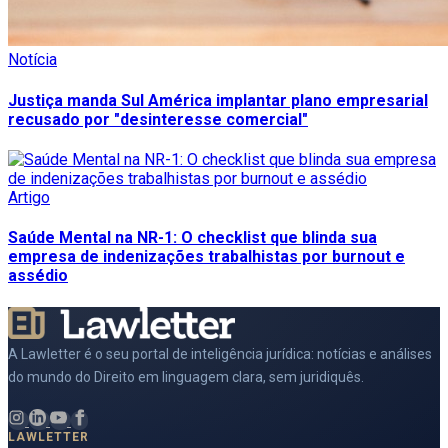
Notícia
Justiça manda Sul América implantar plano empresarial
recusado por "desinteresse comercial"
Artigo
Saúde Mental na NR-1: O checklist que blinda sua
empresa de indenizações trabalhistas por burnout e
assédio
A Lawletter é o seu portal de inteligência jurídica: notícias e análises
do mundo do Direito em linguagem clara, sem juridiquês.
LAWLETTER