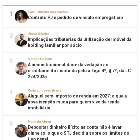
1
Katia Oliveira dos Santos
Contrato PJ e pedido de vínculo empregatício
2
Victor Ribeiro
Implicações tributárias da utilização de imóvel da
holding familiar por sócio
3
Mateus Pontalti
A inconstitucionalidade da vedação ao
creditamento instituída pelo artigo 4º, § 7º, da LC
224/2025
4
Rodrigo Janes Braga
Aluguel sem imposto de renda em 2027: o que a
nova isenção muda para quem vive de renda
imobiliária
5
Manuela Abreu
Depositar dinheiro ilícito na conta não é lavar
dinheiro: o que o STJ decidiu sobre os limites do
tipo penal