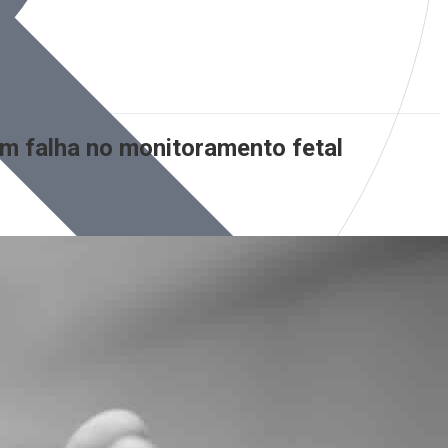
m falha no monitoramento fetal