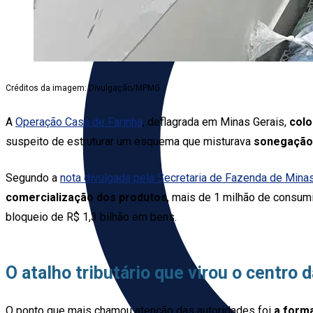
Créditos da imagem: Divulgação/MPMG
A
Operação Casa de Farinha
, deflagrada em Minas Gerais,
colo
suspeito de estruturar um esquema que misturava
sonegação f
Segundo a
nota divulgada pela Secretaria de Fazenda de Mina
comercialização dos produtos
, mais de 1 milhão de consum
bloqueio de R$ 1,3 bilhão em bens.
O atalho tributário que virou o centro 
O ponto que mais chamou atenção das autoridades foi
a form