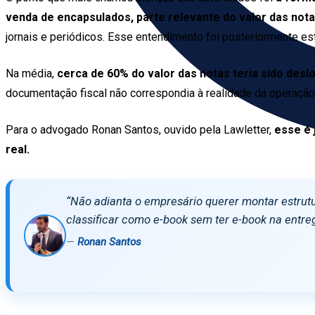
venda de encapsulados, parte relevante do valor das notas
jornais e periódicos. Esse entendimento foi posteriormente es
Na média,
cerca de 60% do valor das notas teria sido desl
documentação fiscal não correspondia à realidade da operação
Para o advogado Ronan Santos, ouvido pela Lawletter,
esse é 
real.
“Não adianta o empresário querer montar estrutu
classificar como e-book sem ter e-book na entre
—
Ronan Santos