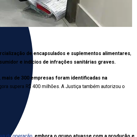
ercialização de encapsulados e suplementos alimentares
,
sumidor e indícios de infrações sanitárias graves.
,
mais de 300 empresas foram identificadas na
gora supera R$ 400 milhões. A Justiça também autorizou o
iva da operação
,
embora o grupo atuasse com a produção e