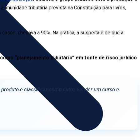
 a imunidade tributária prevista na Constituição para livros,
.
s casos, chegava a 90%. Na prática, a suspeita é de que a
omo “planejamento tributário” em fonte de risco jurídico
produto e classificar como outro, vender um curso e