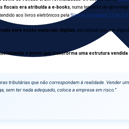
 fiscais era atribuída a e-books
, numa tentativa de aproveitar
tendido aos livros eletrônicos pela
Súmula Vinculante 57 do STF
ocado para esses materiais digitais
, percentual que, em algun
.
justamente o ponto que transforma uma estrutura vendida c
ras tributárias que não correspondam à realidade. Vender um 
ga, sem ter nada adequado, coloca a empresa em risco.”