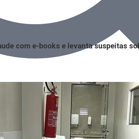
aude com e-books e levanta suspeitas sob