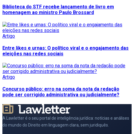
Biblioteca do STF recebe lançamento de livro em
homenagem ao ministro Paulo Brossard
Artigo
Entre likes e urnas: O político viral e o engajamento das
eleições nas redes sociais
Artigo
Concurso público: erro na soma da nota da redação
pode ser corrigido administrativa ou judicialmente?
A Lawletter é o seu portal de inteligência jurídica: notícias e análises
do mundo do Direito em linguagem clara, sem juridiquês.