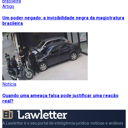
Artigo
Um poder negado: a invisibilidade negra da magistratura
brasileira
Notícia
Quando uma ameaça falsa pode justificar uma reação
real?
A Lawletter é o seu portal de inteligência jurídica: notícias e análises