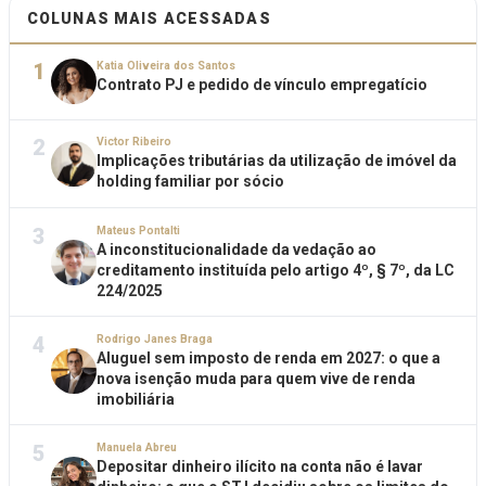
COLUNAS MAIS ACESSADAS
1
Katia Oliveira dos Santos
Contrato PJ e pedido de vínculo empregatício
2
Victor Ribeiro
Implicações tributárias da utilização de imóvel da
holding familiar por sócio
3
Mateus Pontalti
A inconstitucionalidade da vedação ao
creditamento instituída pelo artigo 4º, § 7º, da LC
224/2025
4
Rodrigo Janes Braga
Aluguel sem imposto de renda em 2027: o que a
nova isenção muda para quem vive de renda
imobiliária
5
Manuela Abreu
Depositar dinheiro ilícito na conta não é lavar