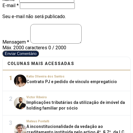
E-mail *
Seu e-mail não será publicado.
Mensagem *
Máx. 2000 caracteres
0 / 2000
Enviar Comentário
COLUNAS MAIS ACESSADAS
1
Katia Oliveira dos Santos
Contrato PJ e pedido de vínculo empregatício
2
Victor Ribeiro
Implicações tributárias da utilização de imóvel da
holding familiar por sócio
3
Mateus Pontalti
A inconstitucionalidade da vedação ao
creditamento instituída pelo artigo 4º, § 7º, da LC