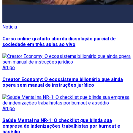
Notícia
Curso online gratuito aborda dissolução parcial de
sociedade em três aulas ao vivo
Artigo
Creator Economy: O ecossistema bilionário que ainda
opera sem manual de instruções jurídico
Artigo
Saúde Mental na NR-1: O checklist que blinda sua
empresa de indenizações trabalhistas por burnout e
assédio