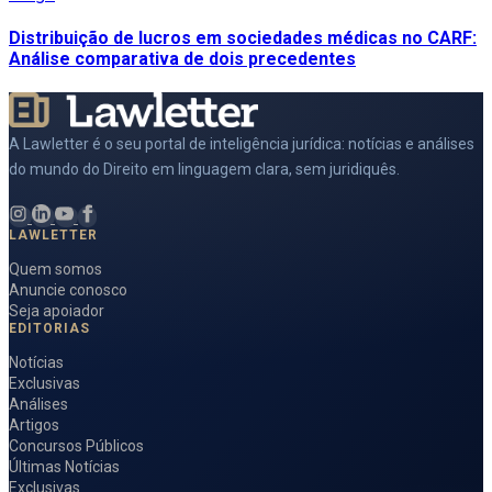
Distribuição de lucros em sociedades médicas no CARF:
Análise comparativa de dois precedentes
A Lawletter é o seu portal de inteligência jurídica: notícias e análises
do mundo do Direito em linguagem clara, sem juridiquês.
LAWLETTER
Quem somos
Anuncie conosco
Seja apoiador
EDITORIAS
Notícias
Exclusivas
Análises
Artigos
Concursos Públicos
Últimas Notícias
Exclusivas