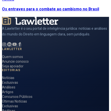
Os entraves para o combate ao cambismo no Brasil
A Lawletter é o seu portal de inteligência jurídica: notícias e análises
do mundo do Direito em linguagem clara, sem juridiquês.
LAWLETTER
Quem somos
Anuncie conosco
Seja apoiador
EDITORIAS
Notícias
Exclusivas
Análises
Artigos
Concursos Públicos
Últimas Notícias
Exclusivas
Análises