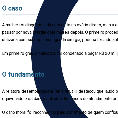
O caso
A mulher foi diagnosticada com cisto no ovário direito, mas a
passar por nova cirurgia dois meses depois. O primeiro proced
utilizada com sucesso na segunda cirurgia, poderia ter sido apl
Em primeiro grau, o município foi condenado a pagar R$ 20 mil
O fundamento
A relatora, desembargadora Tânia Ahualli, destacou que laudo 
equivocado e os danos sofridos. Em casos de atendimento pelo 
O dano moral foi reconhecido pelo sofrimento de quem confiou 