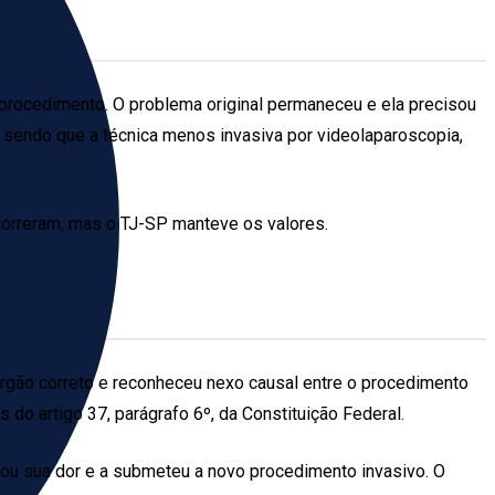
o procedimento. O problema original permaneceu e ela precisou
, sendo que a técnica menos invasiva por videolaparoscopia,
ecorreram, mas o TJ-SP manteve os valores.
 órgão correto e reconheceu nexo causal entre o procedimento
do artigo 37, parágrafo 6º, da Constituição Federal.
gou sua dor e a submeteu a novo procedimento invasivo. O