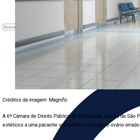
Créditos da imagem: Magnific
A 6ª Câmara de Direito Público do Tribunal de Justiça de São
estéticos a uma paciente submetida a cirurgia no ovário errad