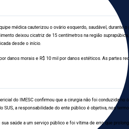
 equipe médica cauterizou o ovário esquerdo, saudável, durante 
imento deixou cicatriz de 15 centímetros na região suprapúbica
icada desde o início.
 por danos morais e R$ 10 mil por danos estéticos. As partes r
pericial do IMESC confirmou que a cirurgia não foi conduzida no
SUS, a responsabilidade do ente público é objetiva, nos termos 
sua saúde a um serviço público e foi vítima de erro que prolon