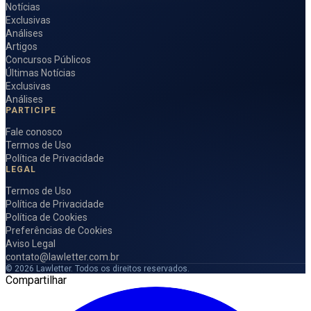
Notícias
Exclusivas
Análises
Artigos
Concursos Públicos
Últimas Notícias
Exclusivas
Análises
PARTICIPE
Fale conosco
Termos de Uso
Política de Privacidade
LEGAL
Termos de Uso
Política de Privacidade
Política de Cookies
Preferências de Cookies
Aviso Legal
contato@lawletter.com.br
© 2026 Lawletter. Todos os direitos reservados.
Compartilhar