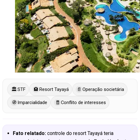
🏛️
STF
🏨
Resort Tayayá
📄
Operação societária
🧭
Imparcialidade
🧾
Conflito de interesses
Fato relatado:
controle do resort Tayayá teria