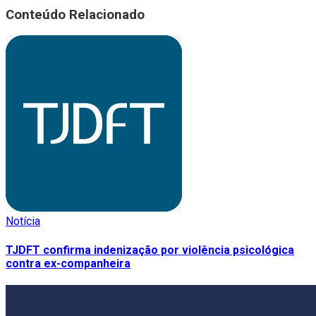
Conteúdo Relacionado
Notícia
TJDFT confirma indenização por violência psicológica
contra ex-companheira