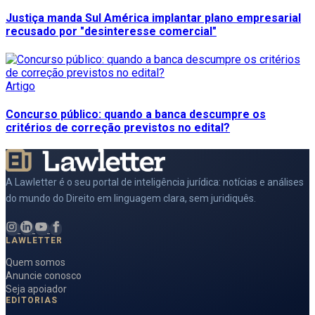
Justiça manda Sul América implantar plano empresarial
recusado por "desinteresse comercial"
Artigo
Concurso público: quando a banca descumpre os
critérios de correção previstos no edital?
A Lawletter é o seu portal de inteligência jurídica: notícias e análises
do mundo do Direito em linguagem clara, sem juridiquês.
LAWLETTER
Quem somos
Anuncie conosco
Seja apoiador
EDITORIAS