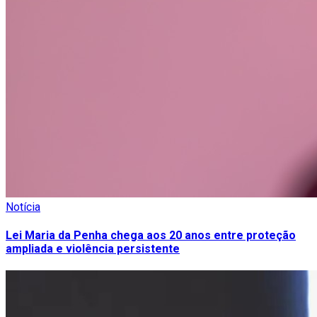
Notícia
Lei Maria da Penha chega aos 20 anos entre proteção
ampliada e violência persistente