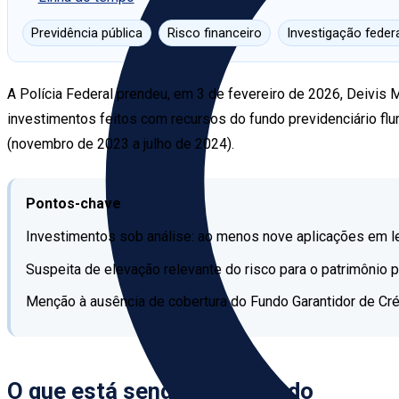
Previdência pública
Risco financeiro
Investigação feder
A Polícia Federal prendeu, em 3 de fevereiro de 2026, Deivis
investimentos feitos com recursos do fundo previdenciário f
(novembro de 2023 a julho de 2024).
Pontos-chave
Investimentos sob análise: ao menos nove aplicações em let
Suspeita de elevação relevante do risco para o patrimônio p
Menção à ausência de cobertura do Fundo Garantidor de Cré
O que está sendo investigado