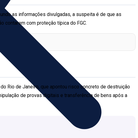
gundo as informações divulgadas, a suspeita é de que as
ão contarem com proteção típica do FGC.
do Rio de Janeiro, que apontou risco concreto de destruição
ipulação de provas digitais e transferência de bens após a