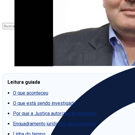
Leitura guiada
O que aconteceu
O que está sendo investigado
Por que a Justiça autorizou as medidas
Enquadramento jurídico e repercussões
Linha do tempo