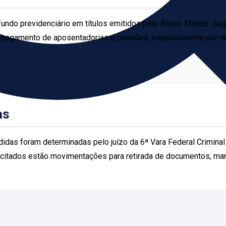
undo previdenciário em títulos emitidos pelo Banco Master. Se
o pagamento de aposentadorias e pensões, especialmente por n
as
idas foram determinadas pelo juízo da 6ª Vara Federal Criminal 
s citados estão movimentações para retirada de documentos, man