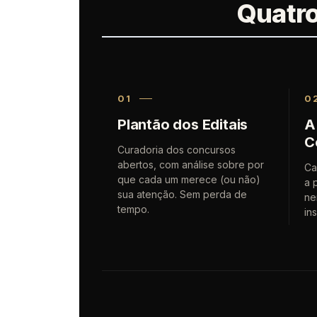
Quatro
01
0
Plantão dos Editais
A
C
Curadoria dos concursos
abertos, com análise sobre por
Ca
que cada um merece (ou não)
a 
sua atenção. Sem perda de
ne
tempo.
in