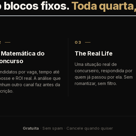
 blocos fixos.
Toda quarta,
2
03
 Matemática do
The Real Life
oncurso
Uma situação real de
concurseiro, respondida por
ndidatos por vaga, tempo até
quem já passou por ela. Sem
posse e ROI real. A análise que
romantizar, sem filtro.
nhum outro canal faz antes da
scrição.
Gratuita
· Sem spam · Cancele quando quiser