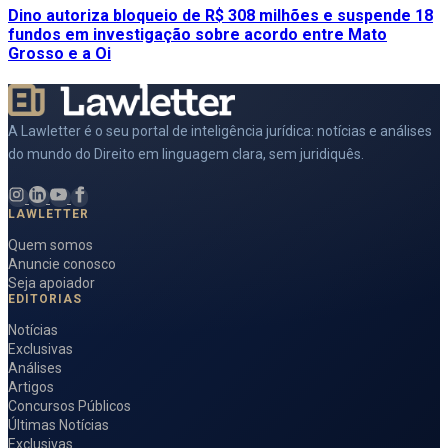
Dino autoriza bloqueio de R$ 308 milhões e suspende 18
fundos em investigação sobre acordo entre Mato
Grosso e a Oi
A Lawletter é o seu portal de inteligência jurídica: notícias e análises
do mundo do Direito em linguagem clara, sem juridiquês.
LAWLETTER
Quem somos
Anuncie conosco
Seja apoiador
EDITORIAS
Notícias
Exclusivas
Análises
Artigos
Concursos Públicos
Últimas Notícias
Exclusivas