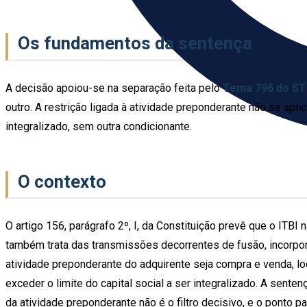
Os fundamentos da sentença
A decisão apoiou-se na separação feita pelo
Tema 796 do ST
outro. A restrição ligada à atividade preponderante não se aplic
integralizado, sem outra condicionante.
O contexto
O artigo 156, parágrafo 2º, I, da Constituição prevê que o ITBI
também trata das transmissões decorrentes de fusão, incorpora
atividade preponderante do adquirente seja compra e venda, l
exceder o limite do capital social a ser integralizado. A sente
da atividade preponderante não é o filtro decisivo, e o ponto pa