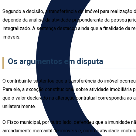
Segundo a decisão, a transferência de imóvel para realização d
depende da análise da atividade preponderante da pessoa jurídic
integralizado. A sentença destacou ainda que a finalidade da re
imóveis.
Os argumentos em disputa
O contribuinte sustentou que a transferência do imóvel ocorreu
Para ele, a exceção constitucional sobre atividade imobiliári
que o valor declarado na alteração contratual correspondia ao 
unilateralmente.
O Fisco municipal, por outro lado, defendeu que a imunidade nã
arrendamento mercantil de imóveis e, como a atividade imobiliá