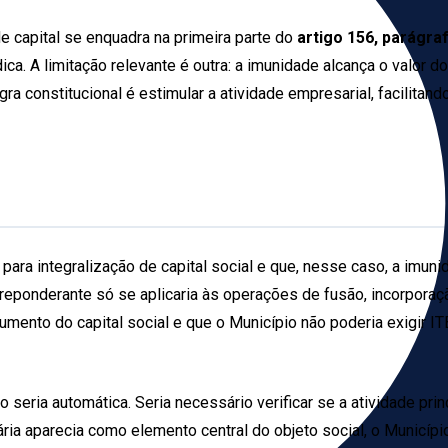
e capital se enquadra na primeira parte do
artigo 156, parágraf
a. A limitação relevante é outra: a imunidade alcança o valor do i
gra constitucional é estimular a atividade empresarial, facilita
 para integralização de capital social e que, nesse caso, a imun
a preponderante só se aplicaria às operações de fusão, incorpora
aumento do capital social e que o Município não poderia exigir I
o seria automática. Seria necessário verificar se a atividade pr
ria aparecia como elemento central do objeto social, o Municípi