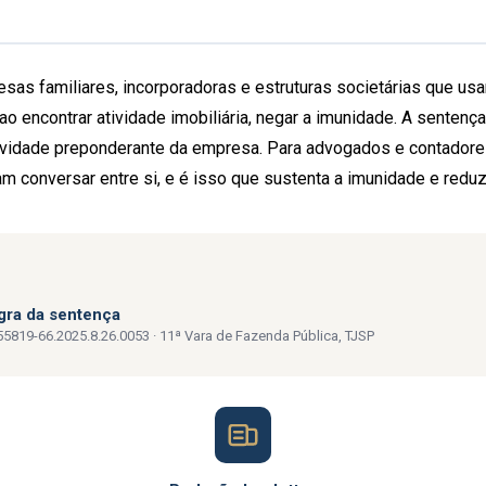
sas familiares, incorporadoras e estruturas societárias que usam
 encontrar atividade imobiliária, negar a imunidade. A sentença v
tividade preponderante da empresa. Para advogados e contadores, o
m conversar entre si, e é isso que sustenta a imunidade e reduz
egra da sentença
5819-66.2025.8.26.0053 · 11ª Vara de Fazenda Pública, TJSP