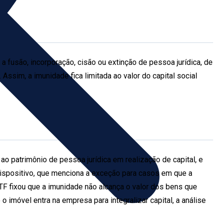
 a fusão, incorporação, cisão ou extinção de pessoa jurídica, de
 Assim, a imunidade fica limitada ao valor do capital social
 ao patrimônio de pessoa jurídica em realização de capital, e
 dispositivo, que menciona a exceção para casos em que a
STF fixou que a imunidade não alcança o valor dos bens que
o imóvel entra na empresa para integralizar capital, a análise