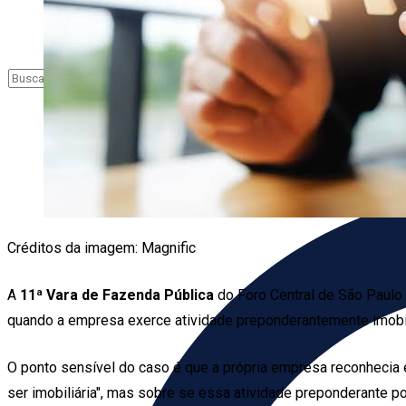
Créditos da imagem: Magnific
A
11ª Vara de Fazenda Pública
do Foro Central de São Paul
quando a empresa exerce atividade preponderantemente imobil
O ponto sensível do caso é que a própria empresa reconhecia 
ser imobiliária", mas sobre se essa atividade preponderante pod