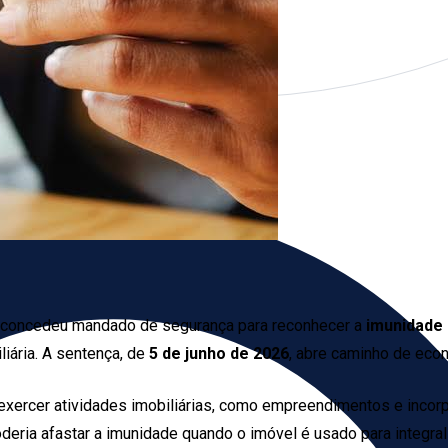
o concedeu mandado de segurança para reconhecer a
imunidade 
iária. A sentença, de
5 de junho de 2026
, abre caminho de eco
exercer atividades imobiliárias, como empreendimentos e incorp
eria afastar a imunidade quando o imóvel é usado para integraliz