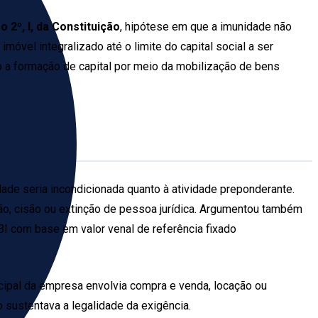
o 2º, I, da Constituição
, hipótese em que a imunidade não
móvel integralizado até o limite do capital social a ser
ndo a formação de capital por meio da mobilização de bens
idade seria incondicionada quanto à atividade preponderante.
ção, cisão ou extinção de pessoa jurídica. Argumentou também
TBI com base em valor venal de referência fixado
incipal da empresa envolvia compra e venda, locação ou
o sustentava a legalidade da exigência.