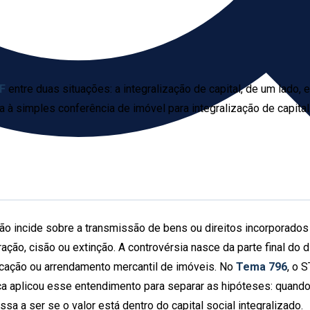
F
entre duas situações: a integralização de capital, de um lado, e
a à simples conferência de imóvel para integralização de capital.
 não incide sobre a transmissão de bens ou direitos incorporados
ção, cisão ou extinção. A controvérsia nasce da parte final do
ocação ou arrendamento mercantil de imóveis. No
Tema 796
, o 
nça aplicou esse entendimento para separar as hipóteses: quando 
ssa a ser se o valor está dentro do capital social integralizado.