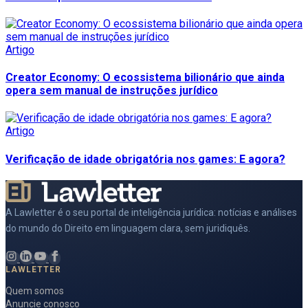
Artigo
Creator Economy: O ecossistema bilionário que ainda
opera sem manual de instruções jurídico
Artigo
Verificação de idade obrigatória nos games: E agora?
A Lawletter é o seu portal de inteligência jurídica: notícias e análises
do mundo do Direito em linguagem clara, sem juridiquês.
LAWLETTER
Quem somos
Anuncie conosco