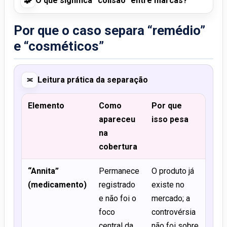
🧩
O que significa “colisão” entre marcas?
Por que o caso separa “remédio”
e “cosméticos”
≍
Leitura prática da separação
Elemento
Como
Por que
apareceu
isso pesa
na
cobertura
“Annita”
Permanece
O produto já
(medicamento)
registrado
existe no
e não foi o
mercado; a
foco
controvérsia
central da
não foi sobre