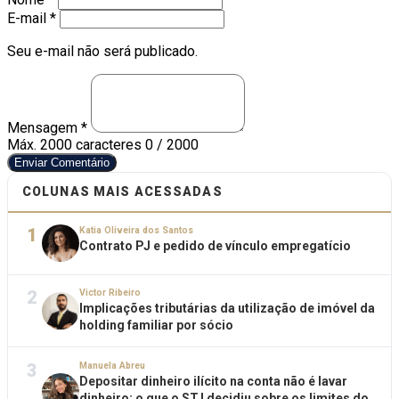
E-mail *
Seu e-mail não será publicado.
Mensagem *
Máx. 2000 caracteres
0 / 2000
Enviar Comentário
COLUNAS MAIS ACESSADAS
1
Katia Oliveira dos Santos
Contrato PJ e pedido de vínculo empregatício
2
Victor Ribeiro
Implicações tributárias da utilização de imóvel da
holding familiar por sócio
3
Manuela Abreu
Depositar dinheiro ilícito na conta não é lavar
dinheiro: o que o STJ decidiu sobre os limites do