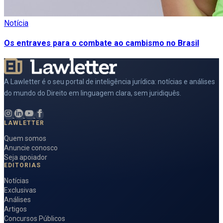
Notícia
Os entraves para o combate ao cambismo no Brasil
A Lawletter é o seu portal de inteligência jurídica: notícias e análises
do mundo do Direito em linguagem clara, sem juridiquês.
LAWLETTER
Quem somos
Anuncie conosco
Seja apoiador
EDITORIAS
Notícias
Exclusivas
Análises
Artigos
Concursos Públicos