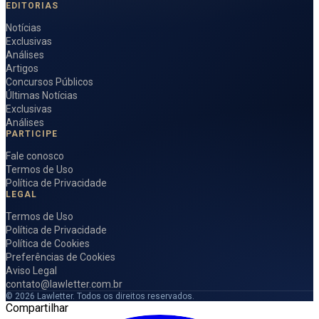
EDITORIAS
Notícias
Exclusivas
Análises
Artigos
Concursos Públicos
Últimas Notícias
Exclusivas
Análises
PARTICIPE
Fale conosco
Termos de Uso
Política de Privacidade
LEGAL
Termos de Uso
Política de Privacidade
Política de Cookies
Preferências de Cookies
Aviso Legal
contato@lawletter.com.br
© 2026 Lawletter. Todos os direitos reservados.
Compartilhar