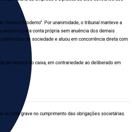
do Homem Moderno". Por unanimidade, o tribunal manteve a
ou recursos para conta própria sem anuência dos demais
 o patrimônio da sociedade e atuou em concorrência direta com
da de valores do caixa, em contrariedade ao deliberado em
e ou falta grave no cumprimento das obrigações societárias.