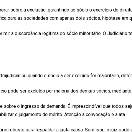
iberar sobre a exclusão, garantindo ao sócio o exercício do di
ção fica para as sociedades com apenas dois sócios, hipótese e
uprimir a discordância legítima do sócio minoritário. O Judiciár
trajudicial ou quando o sócio a ser excluído for majoritário, det
sócio pode ser excluído por maioria dos demais sócios, mediant
nte sobre o ingresso da demanda. É imprescindível que todos 
bilizar o julgamento do mérito. Atenção à convocação e à ata.
tório robusto para respaldar a justa causa. Sem isso, o juiz pod