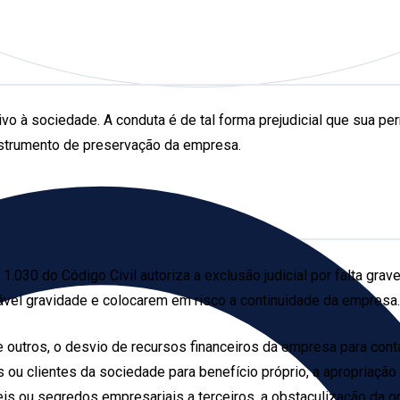
vo à sociedade. A conduta é de tal forma prejudicial que sua pe
instrumento de preservação da empresa.
o 1.030 do Código Civil autoriza a exclusão judicial por falta gr
gável gravidade e colocarem em risco a continuidade da empresa.
re outros, o desvio de recursos financeiros da empresa para cont
s ou clientes da sociedade para benefício próprio, a apropriaç
eis ou segredos empresariais a terceiros, a obstaculização da op