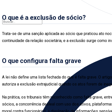
O que é a exclusão de sócio?
Trata-se de uma sanção aplicada ao sócio que praticou ato noci
continuidade da relação societária, e a exclusão surge como 
O que configura falta grave
A lei não define uma lista fechada do que é falta grave. O artig
autoriza a exclusão extrajudicial quando os atos forem de ine
Na prática, os tribunais têm reconhecido como falta grave, ent
sócios, a concorrência desleal com uso dos ativos, plataforma
moral contra funcionários, a divulgação de informações sensív