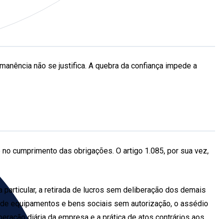
rmanência não se justifica. A quebra da confiança impede a
ave no cumprimento das obrigações. O artigo 1.085, por sua vez,
a particular, a retirada de lucros sem deliberação dos demais
ão de equipamentos e bens sociais sem autorização, o assédio
eração diária da empresa e a prática de atos contrários aos