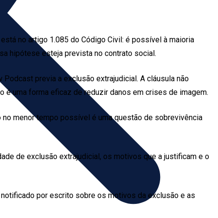
está no artigo 1.085 do Código Civil: é possível à maioria
a hipótese esteja prevista no contrato social.
Podcast previa a exclusão extrajudicial. A cláusula não
 é uma forma eficaz de reduzir danos em crises de imagem.
ltoso no menor tempo possível é uma questão de sobrevivência
ade de exclusão extrajudicial, os motivos que a justificam e o
 notificado por escrito sobre os motivos da exclusão e as