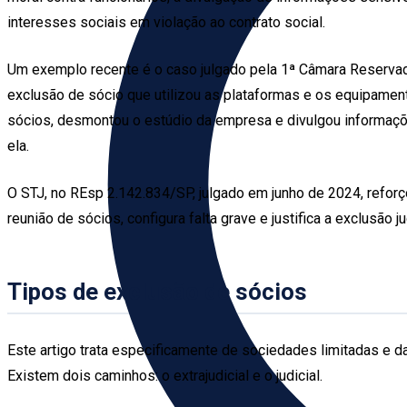
interesses sociais em violação ao contrato social.
Um exemplo recente é o caso julgado pela 1ª Câmara Reservad
exclusão de sócio que utilizou as plataformas e os equipame
sócios, desmontou o estúdio da empresa e divulgou informações
ela.
O STJ, no REsp 2.142.834/SP, julgado em junho de 2024, reforç
reunião de sócios, configura falta grave e justifica a exclusão jud
Tipos de exclusão de sócios
Este artigo trata especificamente de sociedades limitadas e d
Existem dois caminhos: o extrajudicial e o judicial.