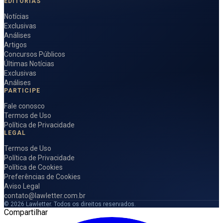
EDITORIAS
Notícias
Exclusivas
Análises
Artigos
Concursos Públicos
Últimas Notícias
Exclusivas
Análises
PARTICIPE
Fale conosco
Termos de Uso
Política de Privacidade
LEGAL
Termos de Uso
Política de Privacidade
Política de Cookies
Preferências de Cookies
Aviso Legal
contato@lawletter.com.br
© 2026 Lawletter. Todos os direitos reservados.
Compartilhar