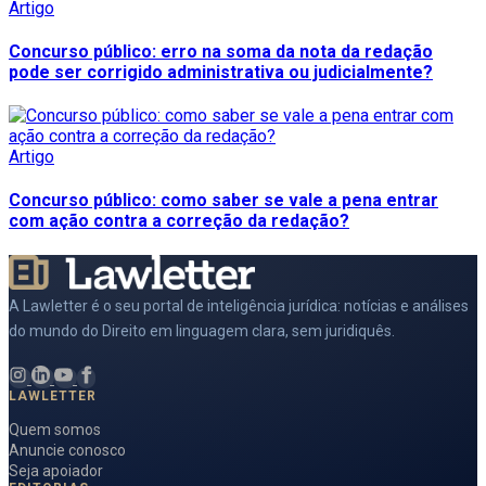
Artigo
Concurso público: erro na soma da nota da redação
pode ser corrigido administrativa ou judicialmente?
Artigo
Concurso público: como saber se vale a pena entrar
com ação contra a correção da redação?
A Lawletter é o seu portal de inteligência jurídica: notícias e análises
do mundo do Direito em linguagem clara, sem juridiquês.
LAWLETTER
Quem somos
Anuncie conosco
Seja apoiador