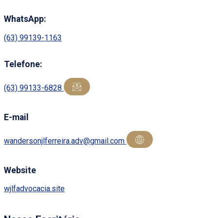
WhatsApp:
(63) 99139-1163
Telefone:
(63) 99133-6828
E-mail
wandersonjlferreira.adv@gmail.com
Website
wjlfadvocacia.site