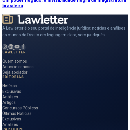
Um poder negado: a invisibilidade negra da magistratura
brasileira
A Lawletter é o seu portal de inteligência jurídica: notícias e análises
do mundo do Direito em linguagem clara, sem juridiquês.
LAWLETTER
Quem somos
Anuncie conosco
Seja apoiador
EDITORIAS
Notícias
Exclusivas
Análises
Artigos
Concursos Públicos
Últimas Notícias
Exclusivas
Análises
PARTICIPE