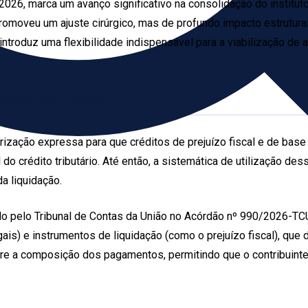
026, marca um avanço significativo na consolidação do instituto d
promoveu um ajuste cirúrgico, mas de profundo impacto estrutur
troduz uma flexibilidade indispensável para a viabilização de a
ejuízo fiscal
orização expressa para que créditos de prejuízo fiscal e de base
l do crédito tributário. Até então, a sistemática de utilização d
a liquidação.
o pelo Tribunal de Contas da União no Acórdão nº 990/2026-TCU-
is) e instrumentos de liquidação (como o prejuízo fiscal), qu
bre a composição dos pagamentos, permitindo que o contribuinte