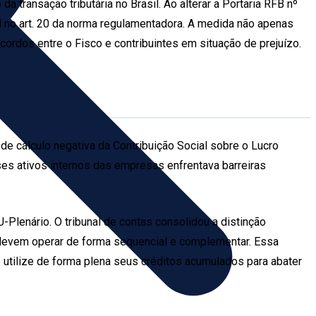
a transação tributária no Brasil. Ao alterar a Portaria RFB nº
al no art. 20 da norma regulamentadora. A medida não apenas
cordos entre o Fisco e contribuintes em situação de prejuízo.
 de cálculo negativa da Contribuição Social sobre o Lucro
esses ativos internos das empresas enfrentava barreiras
Plenário. O tribunal de contas consolidou a distinção
e devem operar de forma sequencial e complementar. Essa
 utilize de forma plena seus créditos acumulados para abater