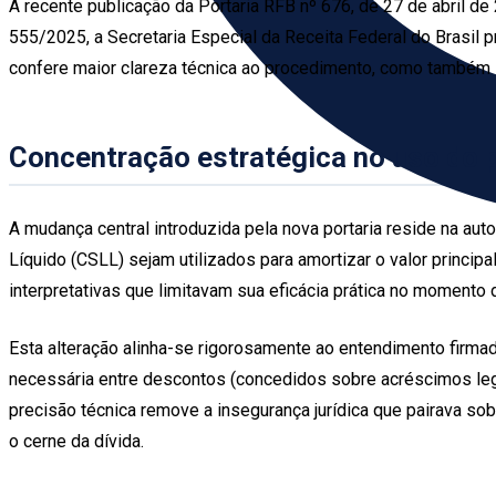
A recente publicação da Portaria RFB nº 676, de 27 de abril de 2
555/2025, a Secretaria Especial da Receita Federal do Brasil 
confere maior clareza técnica ao procedimento, como também in
Concentração estratégica no uso do pr
A mudança central introduzida pela nova portaria reside na aut
Líquido (CSLL) sejam utilizados para amortizar o valor principa
interpretativas que limitavam sua eficácia prática no momento d
Esta alteração alinha-se rigorosamente ao entendimento firmad
necessária entre descontos (concedidos sobre acréscimos lega
precisão técnica remove a insegurança jurídica que pairava so
o cerne da dívida.