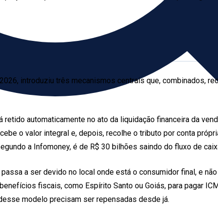
26, introduziu três mecanismos centrais que, combinados, red
rá retido automaticamente no ato da liquidação financeira da ve
ebe o valor integral e, depois, recolhe o tributo por conta própr
gundo a Infomoney, é de R$ 30 bilhões saindo do fluxo de caixa
 passa a ser devido no local onde está o consumidor final, e nã
enefícios fiscais, como Espírito Santo ou Goiás, para pagar IC
desse modelo precisam ser repensadas desde já.