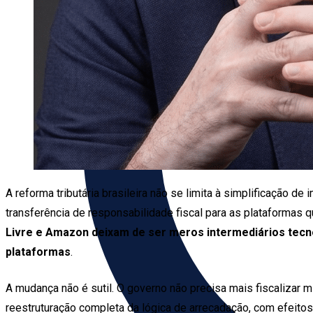
A reforma tributária brasileira não se limita à simplificação d
transferência de responsabilidade fiscal para as plataformas 
Livre e Amazon deixam de ser meros intermediários tecn
plataformas
.
A mudança não é sutil. O governo não precisa mais fiscalizar 
reestruturação completa da lógica de arrecadação, com efeit