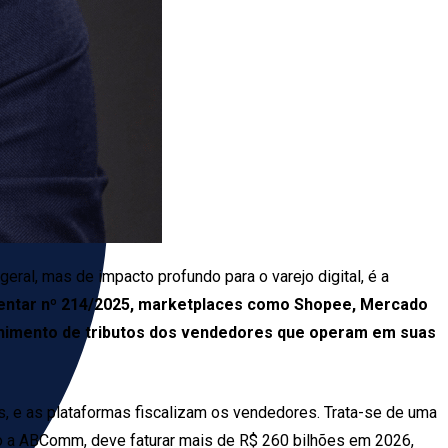
eral, mas de impacto profundo para o varejo digital, é a
mentar nº 214/2025, marketplaces como Shopee, Mercado
olhimento de tributos dos vendedores que operam em suas
as, e as plataformas fiscalizam os vendedores. Trata-se de uma
o a ABComm, deve faturar mais de R$ 260 bilhões em 2026,