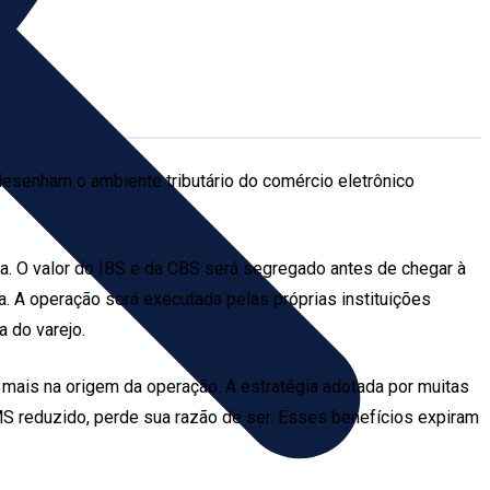
esenham o ambiente tributário do comércio eletrônico
nda. O valor do IBS e da CBS será segregado antes de chegar à
ia. A operação será executada pelas próprias instituições
 do varejo.
o mais na origem da operação. A estratégia adotada por muitas
MS reduzido, perde sua razão de ser. Esses benefícios expiram