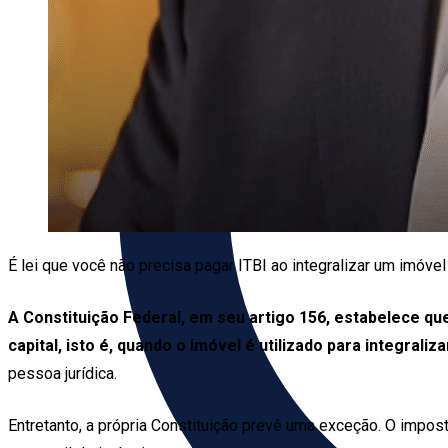
É lei que você não precisa pagar ITBI ao integralizar um imóv
A Constituição Federal, em seu artigo 156, estabelece que
capital, isto é, quando o imóvel é utilizado para integraliza
pessoa jurídica.
Entretanto, a própria Constituição prevê uma exceção. O impos