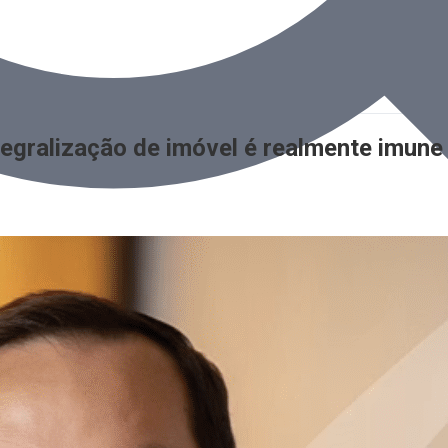
ntegralização de imóvel é realmente imun