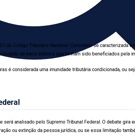
o 37 do Código Tributário Nacional. Considera-se caracterizada 
 locação de bens imóveis que tenham sido beneficiados pela im
as é considerada uma imunidade tributária condicionada, ou sej
ederal
erá analisado pelo Supremo Tribunal Federal. O debate gira em t
ção ou extinção da pessoa jurídica, ou se essa limitação também