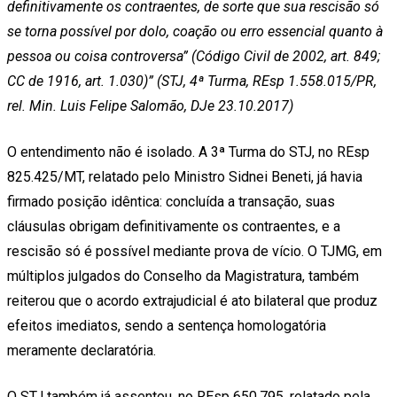
definitivamente os contraentes, de sorte que sua rescisão só
se torna possível por dolo, coação ou erro essencial quanto à
pessoa ou coisa controversa” (Código Civil de 2002, art. 849;
CC de 1916, art. 1.030)” (STJ, 4ª Turma, REsp 1.558.015/PR,
rel. Min. Luis Felipe Salomão, DJe 23.10.2017)
O entendimento não é isolado. A 3ª Turma do STJ, no REsp
825.425/MT, relatado pelo Ministro Sidnei Beneti, já havia
firmado posição idêntica: concluída a transação, suas
cláusulas obrigam definitivamente os contraentes, e a
rescisão só é possível mediante prova de vício. O TJMG, em
múltiplos julgados do Conselho da Magistratura, também
reiterou que o acordo extrajudicial é ato bilateral que produz
efeitos imediatos, sendo a sentença homologatória
meramente declaratória.
O STJ também já assentou, no REsp 650.795, relatado pela