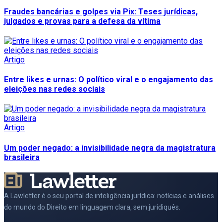
Fraudes bancárias e golpes via Pix: Teses jurídicas,
julgados e provas para a defesa da vítima
Artigo
Entre likes e urnas: O político viral e o engajamento das
eleições nas redes sociais
Artigo
Um poder negado: a invisibilidade negra da magistratura
brasileira
A Lawletter é o seu portal de inteligência jurídica: notícias e análises
do mundo do Direito em linguagem clara, sem juridiquês.