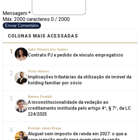
Mensagem *
Máx. 2000 caracteres
0 / 2000
Enviar Comentário
COLUNAS MAIS ACESSADAS
1
Katia Oliveira dos Santos
Contrato PJ e pedido de vínculo empregatício
2
Victor Ribeiro
Implicações tributárias da utilização de imóvel da
holding familiar por sócio
3
Mateus Pontalti
A inconstitucionalidade da vedação ao
creditamento instituída pelo artigo 4º, § 7º, da LC
224/2025
4
Rodrigo Janes Braga
Aluguel sem imposto de renda em 2027: o que a
nova isenção muda para quem vive de renda