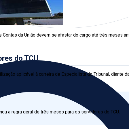
l de Contas da União devem se afastar do cargo até três meses an
ores do TCU
lização aplicável à carreira de Especialista do Tribunal, diant
mou a regra geral de três meses para os servidores do TCU.