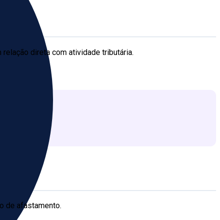
elação direta com atividade tributária.
zo de afastamento.