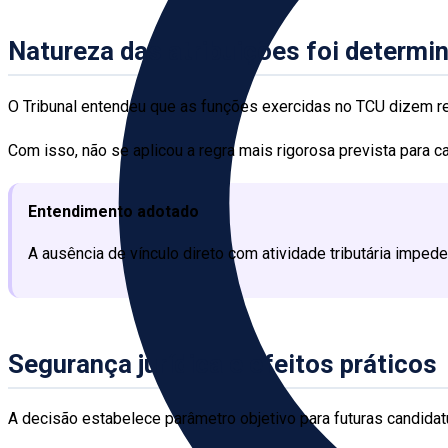
Natureza das atribuições foi determi
O Tribunal entendeu que as funções exercidas no TCU dizem res
Com isso, não se aplicou a regra mais rigorosa prevista para ca
Entendimento adotado
A ausência de vínculo direto com atividade tributária impede
Segurança jurídica e efeitos práticos
A decisão estabelece parâmetro objetivo para futuras candida