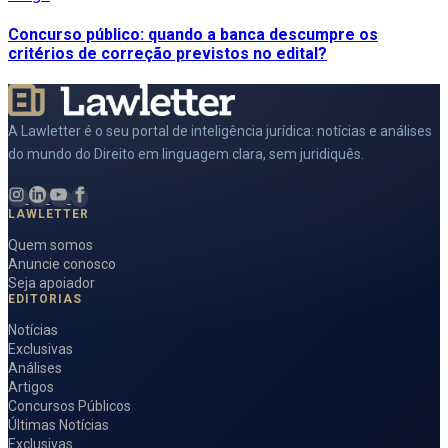
Concurso público: quando a banca descumpre os
critérios de correção previstos no edital?
A Lawletter é o seu portal de inteligência jurídica: notícias e análises
do mundo do Direito em linguagem clara, sem juridiquês.
LAWLETTER
Quem somos
Anuncie conosco
Seja apoiador
EDITORIAS
Notícias
Exclusivas
Análises
Artigos
Concursos Públicos
Últimas Notícias
Exclusivas