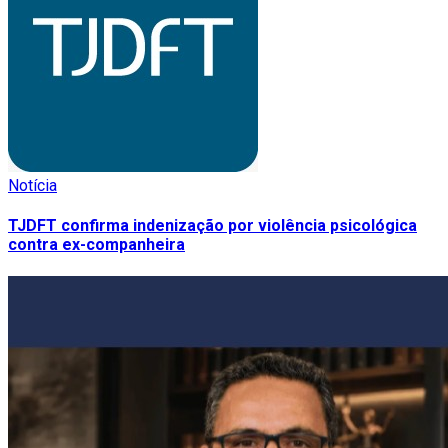
Notícia
TJDFT confirma indenização por violência psicológica
contra ex-companheira