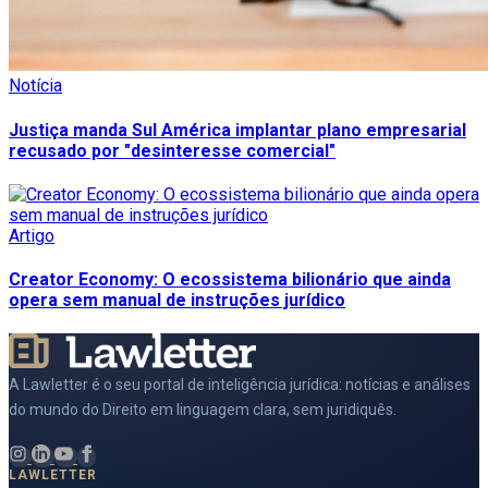
Notícia
Justiça manda Sul América implantar plano empresarial
recusado por "desinteresse comercial"
Artigo
Creator Economy: O ecossistema bilionário que ainda
opera sem manual de instruções jurídico
A Lawletter é o seu portal de inteligência jurídica: notícias e análises
do mundo do Direito em linguagem clara, sem juridiquês.
LAWLETTER