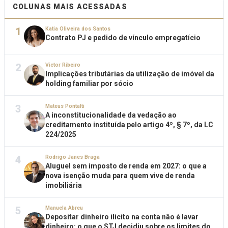
COLUNAS MAIS ACESSADAS
1
Katia Oliveira dos Santos
Contrato PJ e pedido de vínculo empregatício
2
Victor Ribeiro
Implicações tributárias da utilização de imóvel da
holding familiar por sócio
3
Mateus Pontalti
A inconstitucionalidade da vedação ao
creditamento instituída pelo artigo 4º, § 7º, da LC
224/2025
4
Rodrigo Janes Braga
Aluguel sem imposto de renda em 2027: o que a
nova isenção muda para quem vive de renda
imobiliária
5
Manuela Abreu
Depositar dinheiro ilícito na conta não é lavar
dinheiro: o que o STJ decidiu sobre os limites do