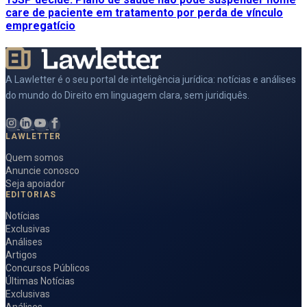
care de paciente em tratamento por perda de vínculo
empregatício
A Lawletter é o seu portal de inteligência jurídica: notícias e análises
do mundo do Direito em linguagem clara, sem juridiquês.
LAWLETTER
Quem somos
Anuncie conosco
Seja apoiador
EDITORIAS
Notícias
Exclusivas
Análises
Artigos
Concursos Públicos
Últimas Notícias
Exclusivas
Análises