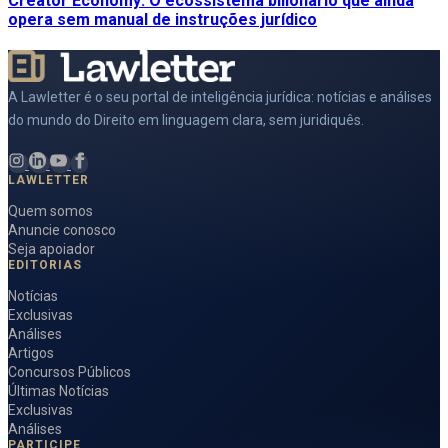
Creator Economy: O ecossistema bilionário que ainda
opera sem manual de instruções jurídico
A Lawletter é o seu portal de inteligência jurídica: notícias e análises
do mundo do Direito em linguagem clara, sem juridiquês.
LAWLETTER
Quem somos
Anuncie conosco
Seja apoiador
EDITORIAS
Notícias
Exclusivas
Análises
Artigos
Concursos Públicos
Últimas Notícias
Exclusivas
Análises
PARTICIPE