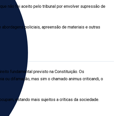
ue não foi aceito pelo tribunal por envolver supressão de
e abordagens policiais, apreensão de materiais e outras
ireito fundamental previsto na Constituição. Os
a ou difamação, mas sim o chamado animus criticandi, o
ocupam, estando mais sujeitos a críticas da sociedade.