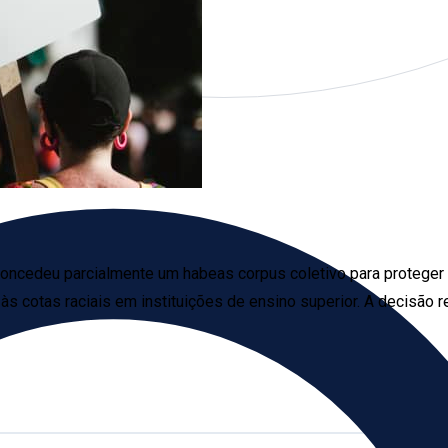
concedeu parcialmente um habeas corpus coletivo para proteger o
 às cotas raciais em instituições de ensino superior. A decisão 