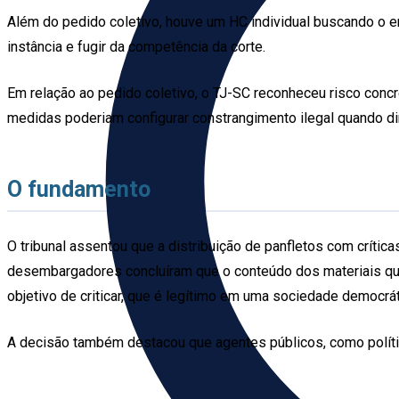
Além do pedido coletivo, houve um HC individual buscando o en
instância e fugir da competência da corte.
Em relação ao pedido coletivo, o TJ-SC reconheceu risco concr
medidas poderiam configurar constrangimento ilegal quando di
O fundamento
O tribunal assentou que a distribuição de panfletos com crític
desembargadores concluíram que o conteúdo dos materiais que
objetivo de criticar, que é legítimo em uma sociedade democrát
A decisão também destacou que agentes públicos, como polític