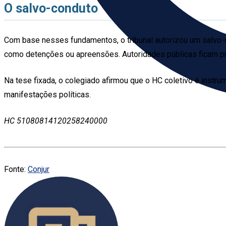
O salvo-conduto
Com base nesses fundamentos, o tribunal autorizou um salvo-
como detenções ou apreensões. Autoridades públicas ficam pro
Na tese fixada, o colegiado afirmou que o HC coletivo é instr
manifestações políticas.
HC 51080814120258240000
Fonte:
Conjur