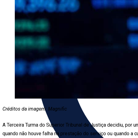
Créditos da imagem:
Magnific
A Terceira Turma do Superior Tribunal de Justiça decidiu, po
quando não houve falha na prestação do serviço ou quando a cu