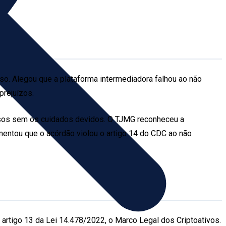
lso. Alegou que a plataforma intermediadora falhou ao não
prejuízos.
cursos sem os cuidados devidos. O TJMG reconheceu a
umentou que o acórdão violou o artigo 14 do CDC ao não
o artigo 13 da Lei 14.478/2022, o Marco Legal dos Criptoativos.