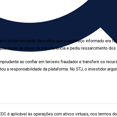
gital e posteriormente descobriu que o endereço informado era fa
ularidade da chave de transferência e pediu ressarcimento dos 
 imprudente ao confiar em terceiro fraudador e transferir os re
stou a responsabilidade da plataforma. No STJ, o investidor arg
 CDC é aplicável às operações com ativos virtuais, nos termos d