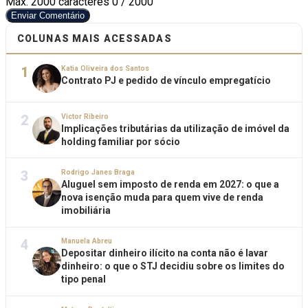
Máx. 2000 caracteres
0 / 2000
Enviar Comentário
COLUNAS MAIS ACESSADAS
1
Katia Oliveira dos Santos
Contrato PJ e pedido de vínculo empregatício
2
Victor Ribeiro
Implicações tributárias da utilização de imóvel da
holding familiar por sócio
3
Rodrigo Janes Braga
Aluguel sem imposto de renda em 2027: o que a
nova isenção muda para quem vive de renda
imobiliária
4
Manuela Abreu
Depositar dinheiro ilícito na conta não é lavar
dinheiro: o que o STJ decidiu sobre os limites do
tipo penal