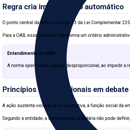
Regra cria impedimento automático
O ponto central da ação é o artigo 13 da Lei Complementar 225/
Para a OAB, essa previsão transforma um critério administrat
Entendimento da OAB
A norma opera como sanção desproporcional, ao impedir a re
Princípios constitucionais em debate
A ação sustenta violação à livre iniciativa, à função social da
Segundo a entidade, a administração tributária não pode defini