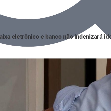
aixa eletrônico e banco não indenizará i