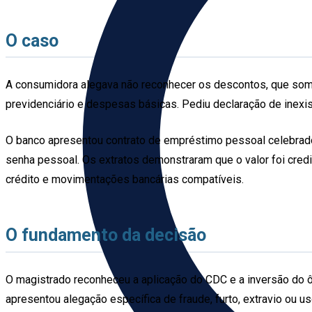
O caso
A consumidora alegava não reconhecer os descontos, que soma
previdenciário e despesas básicas. Pediu declaração de inexi
O banco apresentou contrato de empréstimo pessoal celebrado 
senha pessoal. Os extratos demonstraram que o valor foi credit
crédito e movimentações bancárias compatíveis.
O fundamento da decisão
O magistrado reconheceu a aplicação do CDC e a inversão do ônu
apresentou alegação específica de fraude, furto, extravio ou us