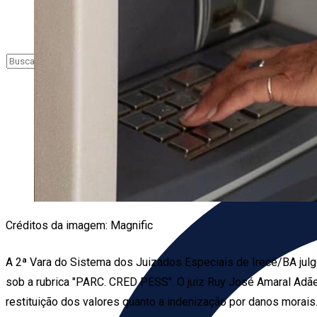
Créditos da imagem: Magnific
A 2ª Vara do Sistema dos Juizados Especiais de Irecê/BA ju
sob a rubrica "PARC. CRED PESS". O juiz Ruy José Amaral Adãe
restituição dos valores quanto a indenização por danos morais